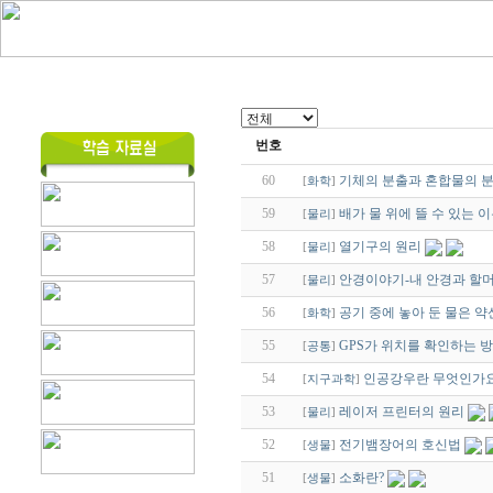
번호
60
기체의 분출과 혼합물의 
[
화학
]
59
배가 물 위에 뜰 수 있는 
[
물리
]
58
열기구의 원리
[
물리
]
57
안경이야기-내 안경과 할
[
물리
]
56
공기 중에 놓아 둔 물은 
[
화학
]
55
GPS가 위치를 확인하는 
[
공통
]
54
인공강우란 무엇인가요
[
지구과학
]
53
레이저 프린터의 원리
[
물리
]
52
전기뱀장어의 호신법
[
생물
]
51
소화란?
[
생물
]